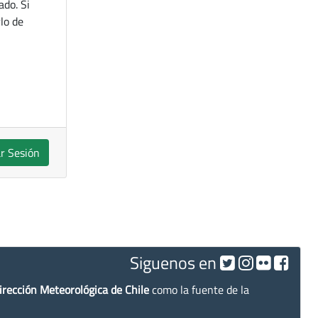
ado. Si
lo de
ar Sesión
Siguenos en
irección Meteorológica de Chile
como la fuente de la