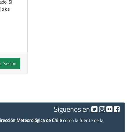
ado. Si
lo de
ar Sesión
Siguenos en
irección Meteorológica de Chile
como la fuente de la