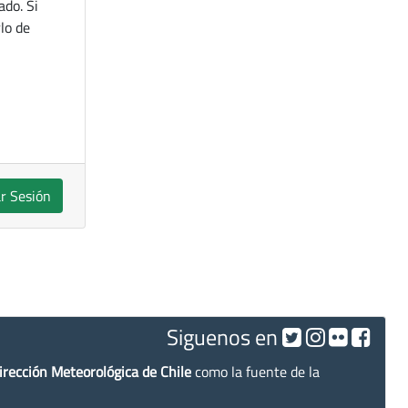
ado. Si
lo de
ar Sesión
Siguenos en
irección Meteorológica de Chile
como la fuente de la