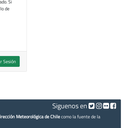
ado. Si
lo de
ar Sesión
Siguenos en
irección Meteorológica de Chile
como la fuente de la