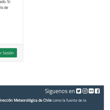
ado. Si
lo de
ar Sesión
Siguenos en
irección Meteorológica de Chile
como la fuente de la