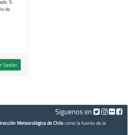
ado. Si
lo de
ar Sesión
Siguenos en
irección Meteorológica de Chile
como la fuente de la