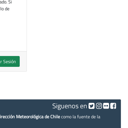
ado. Si
lo de
ar Sesión
Siguenos en
irección Meteorológica de Chile
como la fuente de la