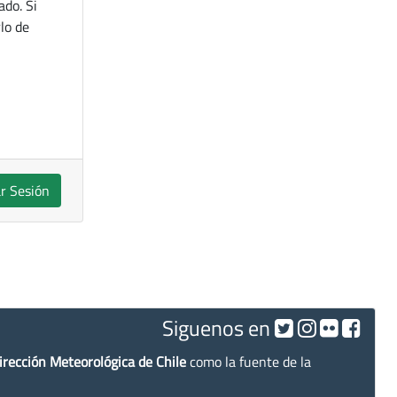
ado. Si
lo de
ar Sesión
Siguenos en
irección Meteorológica de Chile
como la fuente de la