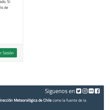
ado. Si
lo de
ar Sesión
Siguenos en
irección Meteorológica de Chile
como la fuente de la