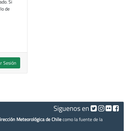
ado. Si
lo de
ar Sesión
Siguenos en
irección Meteorológica de Chile
como la fuente de la