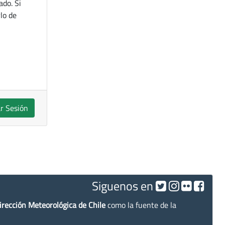
ado. Si
lo de
ar Sesión
Siguenos en
irección Meteorológica de Chile
como la fuente de la