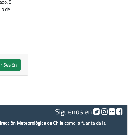
ado. Si
lo de
ar Sesión
Siguenos en
irección Meteorológica de Chile
como la fuente de la