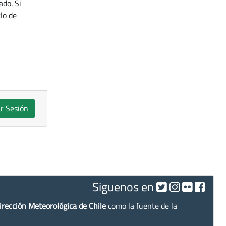
ado. Si
lo de
ar Sesión
Siguenos en
irección Meteorológica de Chile
como la fuente de la