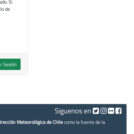
ado. Si
lo de
ar Sesión
Siguenos en
irección Meteorológica de Chile
como la fuente de la