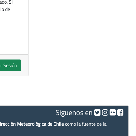
ado. Si
lo de
ar Sesión
Siguenos en
irección Meteorológica de Chile
como la fuente de la