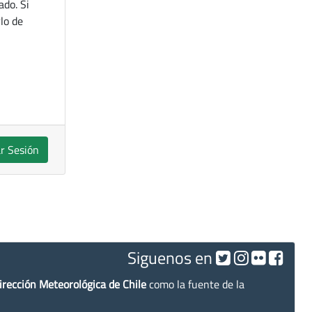
ado. Si
lo de
ar Sesión
Siguenos en
irección Meteorológica de Chile
como la fuente de la