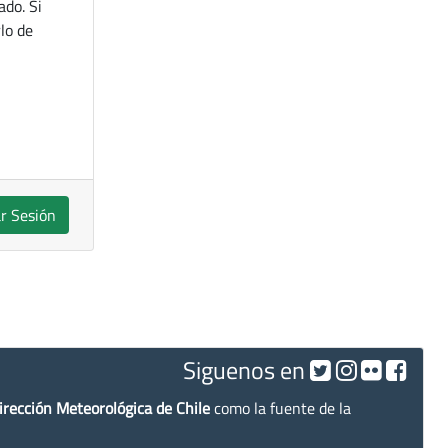
ado. Si
lo de
ar Sesión
Siguenos en
irección Meteorológica de Chile
como la fuente de la