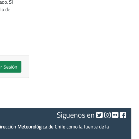
ado. Si
lo de
ar Sesión
Siguenos en
irección Meteorológica de Chile
como la fuente de la