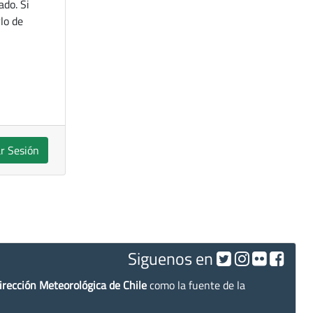
ado. Si
lo de
ar Sesión
Siguenos en
irección Meteorológica de Chile
como la fuente de la