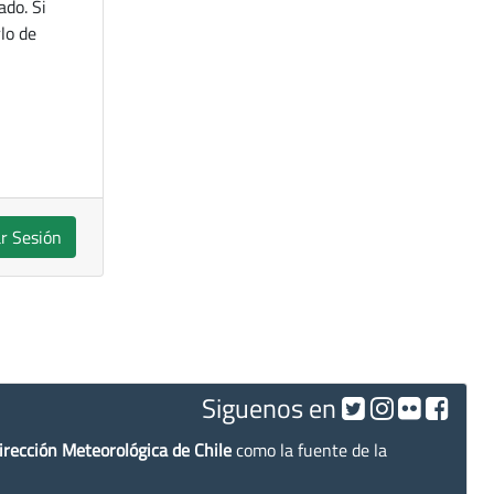
ado. Si
lo de
ar Sesión
Siguenos en
irección Meteorológica de Chile
como la fuente de la