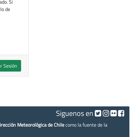
ado. Si
lo de
ar Sesión
Siguenos en
irección Meteorológica de Chile
como la fuente de la