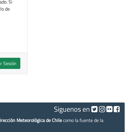
ado. Si
lo de
ar Sesión
Siguenos en
irección Meteorológica de Chile
como la fuente de la