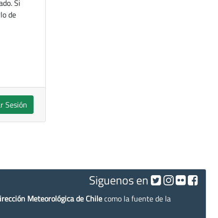
ado. Si
lo de
ar Sesión
Siguenos en
irección Meteorológica de Chile
como la fuente de la