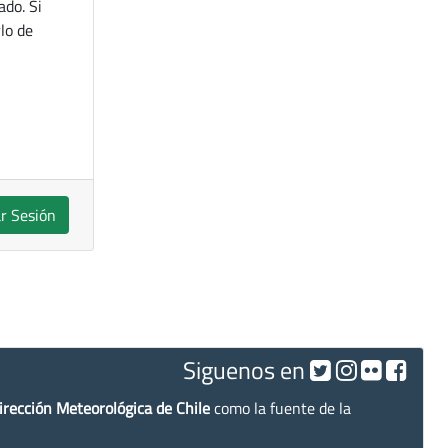
ado. Si
lo de
ar Sesión
Siguenos en
irección Meteorológica de Chile
como la fuente de la