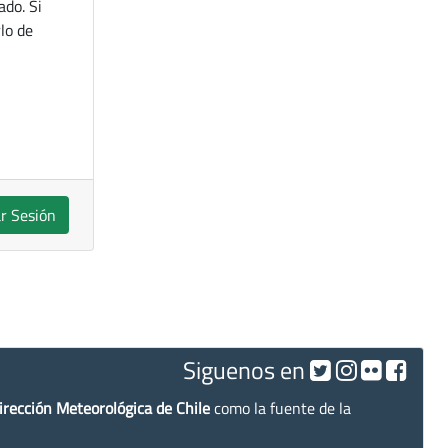
ado. Si
lo de
ar Sesión
Siguenos en
irección Meteorológica de Chile
como la fuente de la