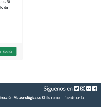
ado. Si
lo de
ar Sesión
Siguenos en
irección Meteorológica de Chile
como la fuente de la