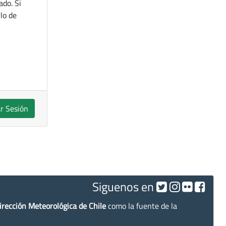
ado. Si
lo de
ar Sesión
Siguenos en
irección Meteorológica de Chile
como la fuente de la