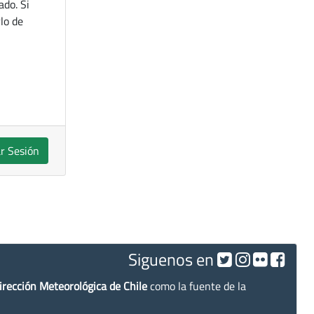
ado. Si
lo de
ar Sesión
Siguenos en
irección Meteorológica de Chile
como la fuente de la