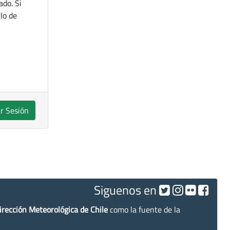
ado. Si
lo de
ar Sesión
Siguenos en
irección Meteorológica de Chile
como la fuente de la