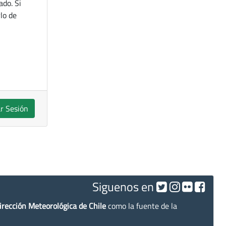
ado. Si
lo de
ar Sesión
Siguenos en
irección Meteorológica de Chile
como la fuente de la