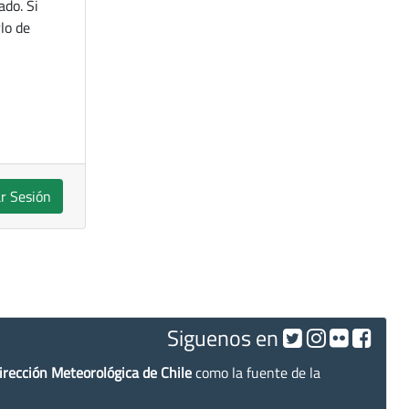
ado. Si
lo de
ar Sesión
Siguenos en
irección Meteorológica de Chile
como la fuente de la