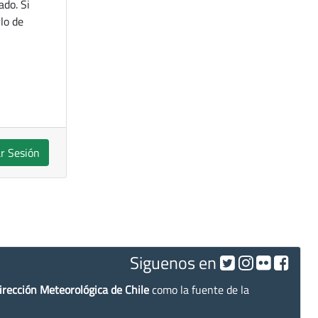
ado. Si
lo de
ar Sesión
Siguenos en
irección Meteorológica de Chile
como la fuente de la