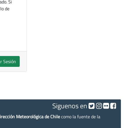
ado. Si
lo de
ar Sesión
Siguenos en
irección Meteorológica de Chile
como la fuente de la