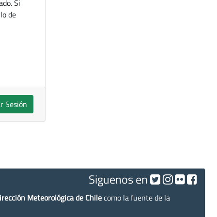
ado. Si
lo de
ar Sesión
Siguenos en
irección Meteorológica de Chile
como la fuente de la