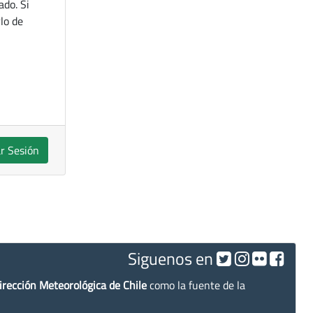
ado. Si
lo de
ar Sesión
Siguenos en
irección Meteorológica de Chile
como la fuente de la