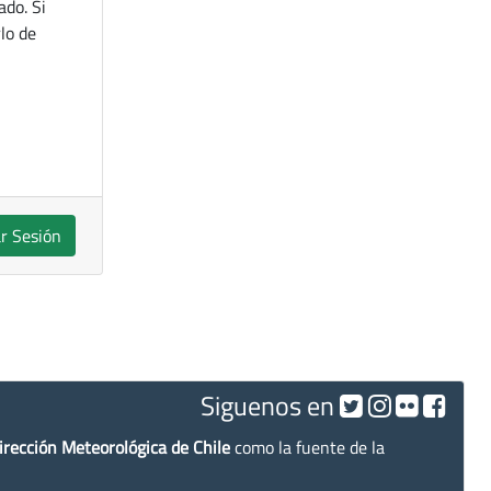
ado. Si
lo de
ar Sesión
Siguenos en
irección Meteorológica de Chile
como la fuente de la