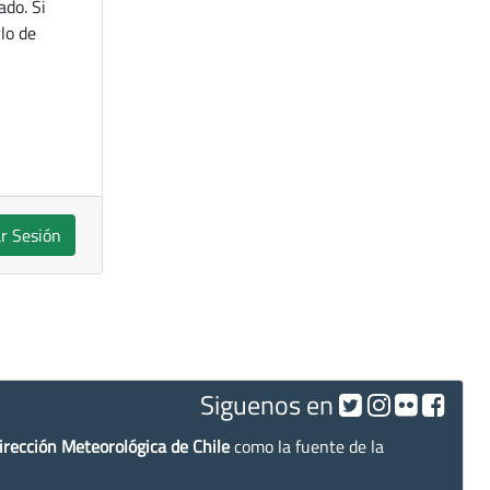
ado. Si
lo de
ar Sesión
Siguenos en
irección Meteorológica de Chile
como la fuente de la