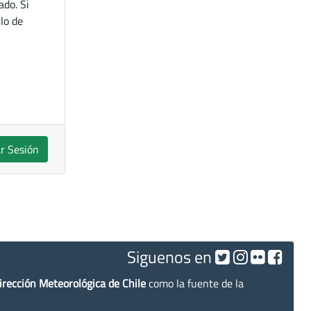
ado. Si
lo de
ar Sesión
Siguenos en
irección Meteorológica de Chile
como la fuente de la