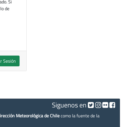
ado. Si
lo de
ar Sesión
Siguenos en
irección Meteorológica de Chile
como la fuente de la