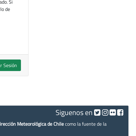
ado. Si
lo de
ar Sesión
Siguenos en
irección Meteorológica de Chile
como la fuente de la