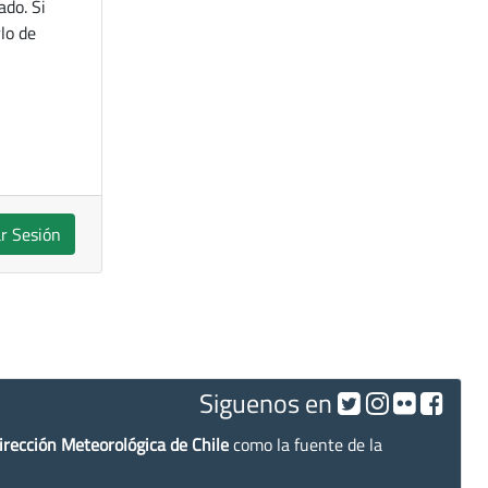
ado. Si
lo de
ar Sesión
Siguenos en
irección Meteorológica de Chile
como la fuente de la