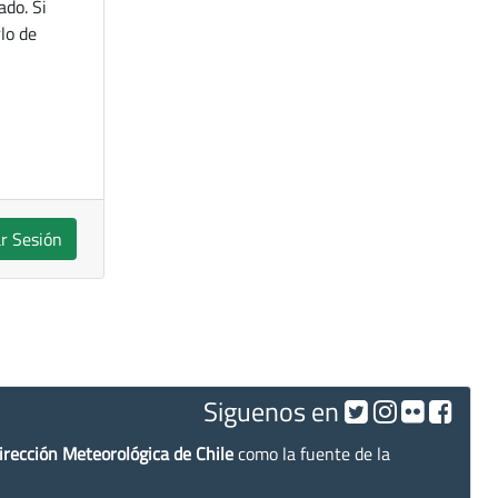
ado. Si
lo de
ar Sesión
Siguenos en
irección Meteorológica de Chile
como la fuente de la