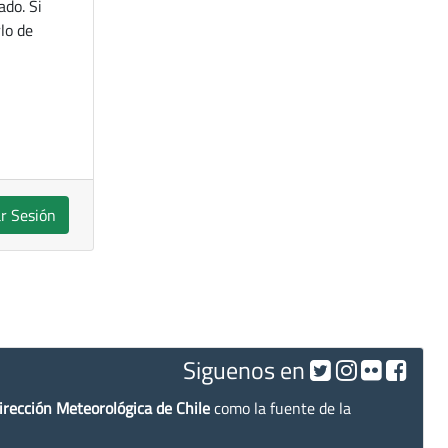
ado. Si
lo de
ar Sesión
Siguenos en
irección Meteorológica de Chile
como la fuente de la