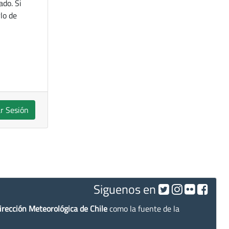
ado. Si
lo de
ar Sesión
Siguenos en
irección Meteorológica de Chile
como la fuente de la