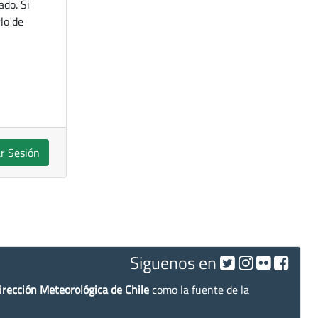
ado. Si
lo de
ar Sesión
Siguenos en
irección Meteorológica de Chile
como la fuente de la