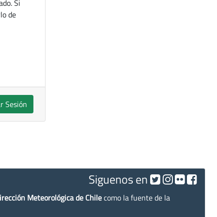
ado. Si
lo de
ar Sesión
Siguenos en
irección Meteorológica de Chile
como la fuente de la