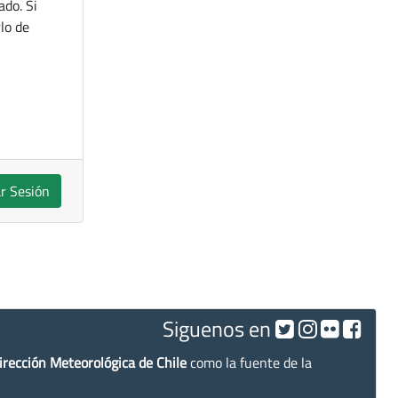
ado. Si
lo de
ar Sesión
Siguenos en
irección Meteorológica de Chile
como la fuente de la