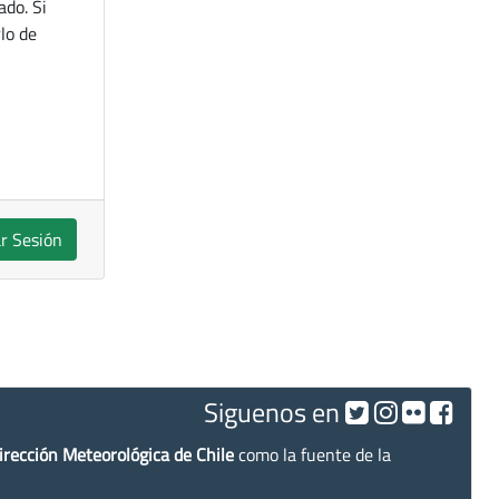
ado. Si
lo de
ar Sesión
Siguenos en
irección Meteorológica de Chile
como la fuente de la