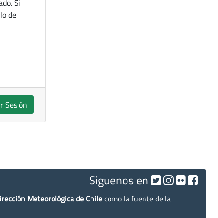
ado. Si
lo de
ar Sesión
Siguenos en
irección Meteorológica de Chile
como la fuente de la