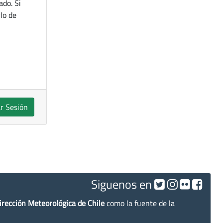
ado. Si
lo de
ar Sesión
Siguenos en
irección Meteorológica de Chile
como la fuente de la